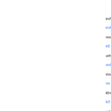
हाउस
हाउ
जरूर 
बंदी 
अमीर
आओ ख
संसा
जब स
बेटि
बेटी