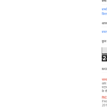
बच्चे 
बच्च
किता
आपका
बचत,
कुल 
2
MO
सामा
आप भ
स्टा
के श
PACL
PAC
2018