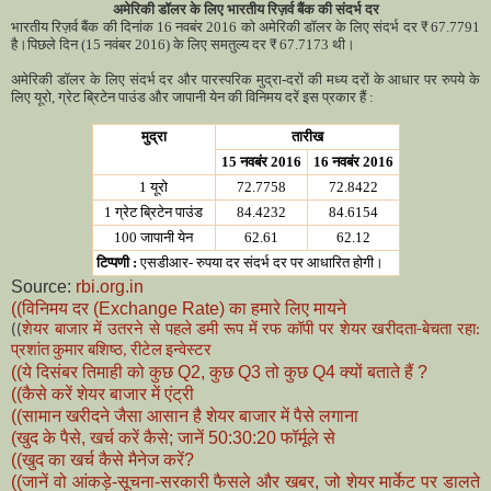
अमेरिकी डॉलर के लिए भारतीय रिज़र्व बैंक की संदर्भ दर
भारतीय रिज़र्व बैंक की दिनांक 16 नवबंर 2016 को अमेरिकी डॉलर के लिए संदर्भ दर
₹
67.7791
है।
पिछले दिन (15 नवंबर 2016) के लिए समतुल्‍य दर
₹
67.7173 थी।
अमेरिकी डॉलर के लिए संदर्भ दर और पारस्‍परिक मुद्रा-दरों की मध्‍य दरों के आधार पर रुपये के
लिए यूरो, ग्रेट ब्रिटेन पाउंड और जापानी येन की विनिमय दरें इस प्रकार हैं :
मुद्रा
तारीख
15 नवबंर 2016
16 नवबंर 2016
1 यूरो
72.7758
72.8422
1 ग्रेट ब्रिटेन पाउंड
84.4232
84.6154
100 जापानी येन
62.61
62.12
टिप्‍पणी :
एसडीआर- रुपया दर संदर्भ दर पर आधारित होगी।
Source:
rbi.org.in
((विनिमय दर (Exchange Rate) का हमारे लिए मायने
((
शेयर बाजार में उतरने से पहले डमी रूप में रफ कॉपी पर शेयर खरीदता-बेचता रहा:
प्रशांत कुमार बशिष्ठ, रीटेल इन्वेस्टर
((ये दिसंबर तिमाही को कुछ Q2, कुछ Q3 तो कुछ Q4 क्यों बताते हैं ?
((कैसे करें शेयर बाजार में एंट्री
((सामान खरीदने जैसा आसान है शेयर बाजार में पैसे लगाना
(खुद के पैसे, खर्च करें कैसे; जानें 50:30:20 फॉर्मूले से
((खुद का खर्च कैसे मैनेज करें?
((जानें वो आंकड़े-सूचना-सरकारी फैसले और खबर, जो शेयर मार्केट पर डालते