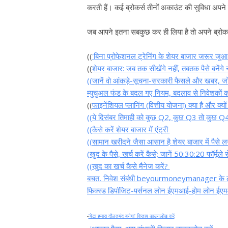
करती हैं। कई ब्रोकर्स तीनों अकाउंट की सुविधा अपने ग्
जब आपने इतना सबकुछ कर ही लिया है तो अपने ब्रोकर 
((
'बिना प्रोफेशनल ट्रेनिंग के शेयर बाजार जरूर जुआ 
((
शेयर बाजार: जब तक सीखेंगे नहीं, तबतक पैसे बनेंगे 
((जानें वो आंकड़े-सूचना-सरकारी फैसले और खबर, जो 
म्युचुअल फंड के बदल गए नियम, बदलाव से निवेशकों क
((
फाइनेंशियल प्लानिंग (वित्तीय योजना) क्या है और क्यों
((ये दिसंबर तिमाही को कुछ Q2, कुछ Q3 तो कुछ Q4 क्य
((कैसे करें शेयर बाजार में एंट्री
((सामान खरीदने जैसा आसान है शेयर बाजार में पैसे ल
(खुद के पैसे, खर्च करें कैसे; जानें 50:30:20 फॉर्मूले 
((खुद का खर्च कैसे मैनेज करें?
बचत, निवेश संबंधी beyourmoneymanager के 
फिक्स्ड डिपॉजिट-पर्सनल लोन ईएमआई-होम लोन ईएमआ
-
'बेटा हमारा दौलतमंद बनेगा' किताब डाउनलोड करें