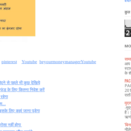
बचत,
कुल 
2
MO
सामा
pinterest
Youtube
beyourmoneymanagerYoutube
आप भ
स्टा
के श
PACL
दने से पहले भी कुछ देखिये
PAC
ट
फंड के लिए कितना निवेश करें
2018
रातो
 रहेगा
मुद्
म...
-मु
सके लिए कहां जाना पड़ेगा
है। 
ऋणों
'बिन
ोसा नहीं होगा
नील