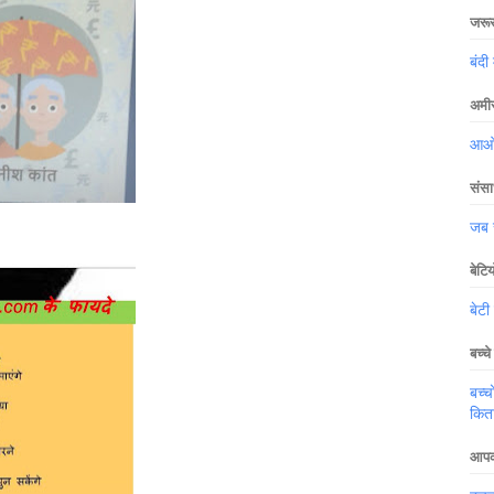
जरूर 
बंदी 
अमीर
आओ ख
संसा
जब स
बेटि
बेटी
बच्चे 
बच्च
किता
आपका