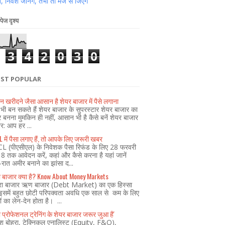
 निवेश जानेंगे, तभी तो मजे से जिएंगे
पेज दृश्य
3
4
2
0
3
0
ST POPULAR
न खरीदने जैसा आसान है शेयर बाजार में पैसे लगाना
ी बन सकते हैं शेयर बाजार के सुपरस्टार शेयर बाजार का
र बनना मुमकिन ही नहीं, आसान भी है कैसे बनें शेयर बाजार
ेर: आप हर ...
 में पैसा लगाए हैं, तो आपके लिए जरूरी खबर
L (पीएसीएल) के निवेशक पैसा रिफंड के लिए 28 फरवरी
 तक आवेदन करें, कहां और कैसे करना है यहां जानें
ं-रात अमीर बनाने का झांसा द...
रा बाजार क्या है? Know About Money Markets
द्रा बाजार ऋण बाजार (Debt Market) का एक हिस्सा
इसमें बहुत छोटी परिपक्वता अवधि एक साल से कम के लिए
 का लेन-देन होता है। ...
ा प्रोफेशनल ट्रेनिंग के शेयर बाजार जरूर जुआ है'
ेश बोहरा, टेक्निकल एनालिस्ट (Equity, F&O),