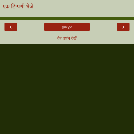
एक टिप्पणी भेजें
‹
›
मुख्यपृष्ठ
वेब वर्शन देखें