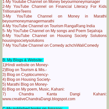
1-My Youtube Channel on Money beyourmoneymanager
2-My YouTube Channel on Financial Literacy For Kids
TrillionaireTeens
3-My YouTube Channel on Money in Marathi
beyourmoneymanagermarathi
4-My YouTube Channel on Tourism RangaRang India
5- My YouTube Channel on My songs and Poem Sejalraja
6-My YouTube Channel on Housing Society Solutions
housingsocietysolutions
7-My YouTube Channel on Comedy achchiWaliComedy
B: My Blogs & Website:
1)Hindi website on Money-
2)Blog on Tourism & Mis.-
3) Blog on Cryptocurrency-
4) Blog on Housing Society-
5) Marathi Blog on Money-
6) Blog on My poem, Music, Kahani:
7) Chandra Kanta Dangi Kahani:
www.creativeChandraDangi.blogspot.com
C-My published books on
Amazon
: