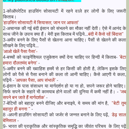
1-कोऑपरेटिव हाउसिंग सोसायटी में रहने वाले हर लोगों के लिए जरूरी
किताब।
'हाउसिंग सोसायटी में सियासत; जान पर आफत!'
2-अचानक की गई बंदी इंसान को संभलने का मौका नहीं देती। ऐसे में आनंद के
साथ जीने के उपाय क्या हैं। मेरी इस किताब में पढ़िये...
बंदी में कैसे रहें बिंदास"
3-अमीर बनने के लिए पैसों से खेलना आना चाहिए। पैसों से खेलने की कला
सीखने के लिए पढ़िये...
'आओ खेलें पैसा पैसा'-
4-बच्चों को फाइनेंशियल एजुकेशन क्यों देना चाहिए पर हिन्दी में किताब-
'बेटा
हमारा दौलतमंद बनेगा'
-
5-अमीर बनने की ख्वाहिश हममें से हर किसी की होती है, लेकिन इसके लिए
लोगों को पैसे से पैसा बनाने की कला तो आनी चाहिए। कैसे आएगी ये कला,
पढ़िये -
'आपका पैसा, आप संभालें'
-
6-इंसान के पास संसाधन या मार्गदर्शन हो या ना हो, सपने जरूर होने चाहिए।
सिर्फ सपने के सहारे भी कामयाब होने वालों की दुनिया में कमी नहीं है। -
'जब
सपने बन जाते हैं मार्गदर्शक'
-
7-बेटियों को बहादुर बनने दीजिए और बनाइये, ये समय की मांग है,
"बेटी तुम
बहादुर ही बनना "
-
8 -अपनी हाउसिंग सोसायटी को जर्जर से जन्नत बनाने के लिए पढ़ें,
डेढ़ साल
बेमिसाल
-
9- भारत की प्राकृतिक और सांस्कृतिक समृद्धि का जीवंत परिचय के लिए पढ़ें