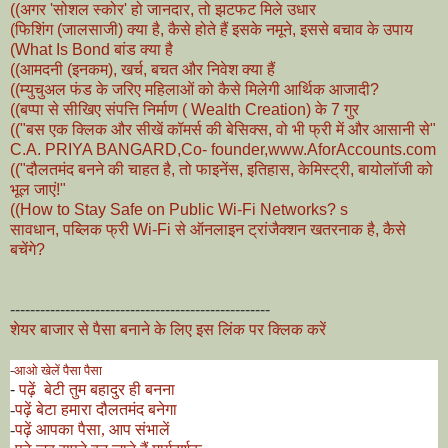
((अगर 'सोशल स्कोर' हो जानदार, तो झटफट मिले उधार
(फिशिंग (जालसाजी) क्या है, कैसे होते हैं इसके नमूने, इससे बचाव के उपाय
(What Is Bond बांड क्या है
((आमदनी (इनकम), खर्च, बचत और निवेश क्या हैं
((म्युचुअल फंड के जरिए महिलाओं को कैसे मिलेगी आर्थिक आजादी?
((बप्पा से सीखिए संपत्ति निर्माण ( Wealth Creation) के 7 गुर
(("बस एक क्लिक और सीखें कॉमर्स की बेसिक्स, वो भी फ्री में और आसानी से"
C.A. PRIYA BANGARD,Co- founder,www.AforAccounts.com
(("दौलतमंद बनने की चाहत है, तो फाइनेंस, इतिहास, केमिस्ट्री, बायोलॉजी को
भूल जाएं!"
((How to Stay Safe on Public Wi-Fi Networks? s
सावधान, पब्लिक फ्री Wi-Fi से ऑनलाइन ट्रांजैक्शन खतरनाक है, कैसे
बचेंगे?
----------------------------------------------------
शेयर बाजार से पैसा बनाने के लिए इस लिंक पर क्लिक करें
-
आओ खेलें पैसा पैसा
-
पढ़ें बेटी तुम बहादुर ही बनना
-
पढ़ें बेटा हमारा दौलतमंद बनेगा
-
पढ़ें आपका पैसा, आप संभालें