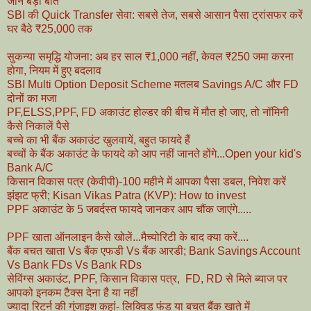
जानें बड़ी बातें
SBI की Quick Transfer सेवा: सबसे तेज, सबसे आसान पैसा ट्रांसफर करें
घर बैठे ₹25,000 तक
सुकन्या समृद्धि योजना: अब हर साल ₹1,000 नहीं, केवल ₹250 जमा करना
होगा, नियम में हुए बदलाव
SBI Multi Option Deposit Scheme मतलब Savings A/C और FD
दोनों का मजा
PF,ELSS,PPF, FD अकाउंट होल्डर की बीच में मौत हो जाए, तो नॉमिनी
कैसे निकालें पैसे
बच्चे का भी बैंक अकाउंट खुलवायें, बहुत फायदे हैं
बच्चों के बैंक अकाउंट के फायदे को आप नहीं जानते होंगे...Open your kid's
Bank A/C
किसान विकास पत्र (केवीपी)-100 महीने में आपका पैसा डबल, निवेश करें
झंझट फ्री; Kisan Vikas Patra (KVP): How to invest
PPF अकाउंट के 5 जबर्दस्त फायदे जानकर आप चौंक जाएंगे.....
PPF खाता ऑनलाइन कैसे खोलें...मैच्योरिटी के बाद क्या करें....
बैंक बचत खाता Vs बैंक एफडी Vs बैंक आरडी; Bank Savings Account
Vs Bank FDs Vs Bank RDs
सेविंग्स अकाउंट, PPF, किसान विकास पत्र, FD, RD से मिले ब्याज पर
आपको इनकम टैक्स देना है या नहीं
ज्यादा रिटर्न की गुंजाइश कहां- लिक्विड फंड या बचत बैंक खाते में