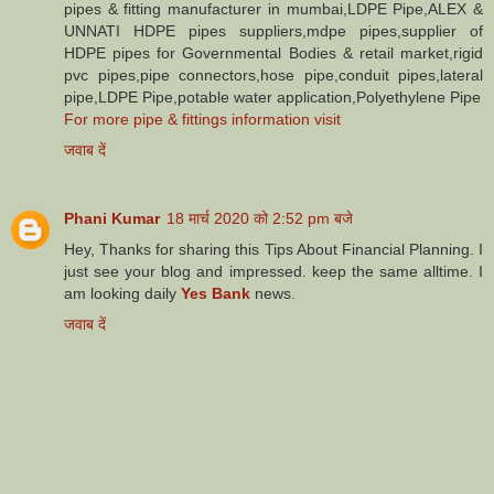
pipes & fitting manufacturer in mumbai,LDPE Pipe,ALEX &
UNNATI HDPE pipes suppliers,mdpe pipes,supplier of
HDPE pipes for Governmental Bodies & retail market,rigid
pvc pipes,pipe connectors,hose pipe,conduit pipes,lateral
pipe,LDPE Pipe,potable water application,Polyethylene Pipe
For more pipe & fittings information visit
जवाब दें
Phani Kumar
18 मार्च 2020 को 2:52 pm बजे
Hey, Thanks for sharing this Tips About Financial Planning. I
just see your blog and impressed. keep the same alltime. I
am looking daily
Yes Bank
news.
जवाब दें