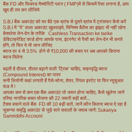
बैंक FD और फिक्स्ड मैच्योरिटी प्लान ( FMP)में से किसमें पैसा लगाना है, आप
खुद ही तय कर लीजिये
S.B.I बैंक अकाउंट को घर बैठे एक ब्रांच से दूसरे ब्रांच में ट्रांसफर कैसे करें
S.B.I में "ये'' वाला अकाउंट खुलवाइये, मिनिमम बैलेंस का झंझट भी नहीं रहेगा
कैशलेस लेन-देन के तरीके Cashless Transaction ke tarike
डेबिट/क्रेडिट कार्ड होगा आपके पास, इंटरनेट से पैसों का लेन-देन भी करते
होंगे, तो फिर ये भी जान लीजिए
ब्याज दर 4 से 3.5% होने से ₹10,000 की बचत पर अब आपको कितना
ब्याज मिलेगा
बढ़ती है दौलत, दौलत बढ़ाने वाली 'ट्रिक' चाहिए, चक्रवृद्धि ब्याज
(Compound Interest) का पावर
सनी लियोनी कहां लगाती हैं पैसे-सोना, शेयर, रियल इस्टेट या फिर म्युचुअल
फंड में !
आपका कम से कम एक बैंक अकाउंट तो जरूर होना चाहिए, कैसे खुलेगा जानें
वरिष्ठ नागरिक बचत योजना की 22 जरूरी बड़ी बातें...
टैक्स बचाने वाले बैंक FD की 10 बड़ी बातें, जानें कौन कितना ब्याज दे रहा है
सुकन्या समृद्धि अकाउंट से जुड़े सारे सवालों के जवाब जानें; Sukanya
Samriddhi Account