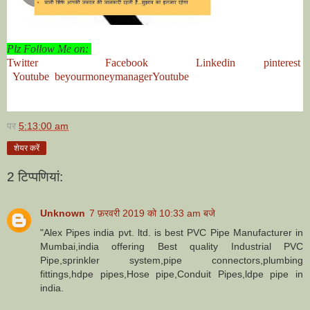
Plz Follow Me on:
Twitter
Facebook
Linkedin
pinterest
Youtube
beyourmoneymanagerYoutube
पर
5:13:00 am
शेयर करें
2 टिप्‍पणियां:
Unknown
7 फ़रवरी 2019 को 10:33 am बजे
"Alex Pipes india pvt. ltd. is best PVC Pipe Manufacturer in
Mumbai,india offering Best quality Industrial PVC
Pipe,sprinkler system,pipe connectors,plumbing
fittings,hdpe pipes,Hose pipe,Conduit Pipes,ldpe pipe in
india.