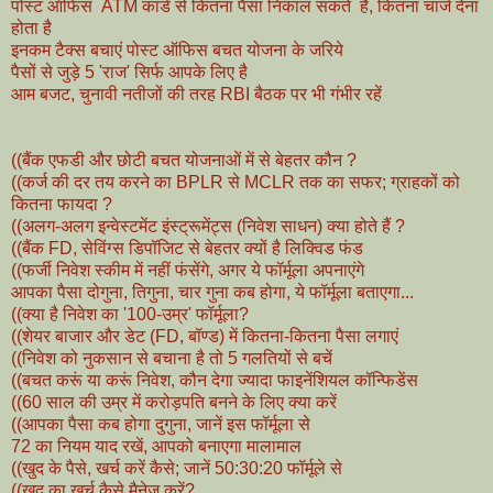
पोस्ट ऑफिस ATM कार्ड से कितना पैसा निकाल सकते हैं, कितना चार्ज देना
होता है
इनकम टैक्स बचाएं पोस्ट ऑफिस बचत योजना के जरिये
पैसों से जुड़े 5 'राज' सिर्फ आपके लिए है
आम बजट, चुनावी नतीजों की तरह RBI बैठक पर भी गंभीर रहें
((बैंक एफडी और छोटी बचत योजनाओं में से बेहतर कौन ?
((कर्ज की दर तय करने का BPLR से MCLR तक का सफर; ग्राहकों को
कितना फायदा ?
((अलग-अलग इन्वेस्टमेंट इंस्ट्रूमेंट्स (निवेश साधन) क्या होते हैं ?
((बैंक FD, सेविंग्स डिपॉजिट से बेहतर क्यों है लिक्विड फंड
((फर्जी निवेश स्कीम में नहीं फंसेंगे, अगर ये फॉर्मूला अपनाएंगे
आपका पैसा दोगुना, तिगुना, चार गुना कब होगा, ये फॉर्मूला बताएगा...
((क्या है निवेश का '100-उम्र' फॉर्मूला?
((शेयर बाजार और डेट (FD, बॉण्ड) में कितना-कितना पैसा लगाएं
((निवेश को नुकसान से बचाना है तो 5 गलतियों से बचें
((बचत करूं या करूं निवेश, कौन देगा ज्यादा फाइनेंशियल कॉन्फिडेंस
((60 साल की उम्र में करोड़पति बनने के लिए क्या करें
((आपका पैसा कब होगा दुगुना, जानें इस फॉर्मूला से
72 का नियम याद रखें, आपको बनाएगा मालामाल
((खुद के पैसे, खर्च करें कैसे; जानें 50:30:20 फॉर्मूले से
((खुद का खर्च कैसे मैनेज करें?