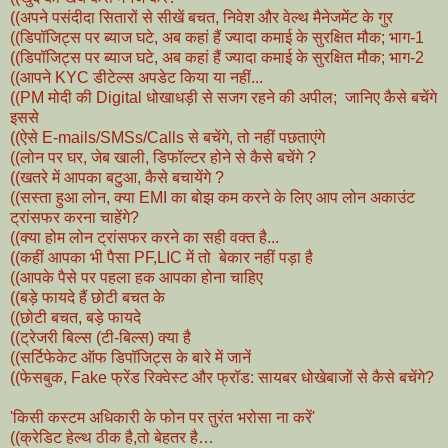
((अपने पसंदीदा सितारों से सीखें बचत, निवेश और वेल्थ मैनेजमेंट के गुर
((डिपॉजिट्स पर ब्याज घटे, अब कहां हैं ज्यादा कमाई के सुरक्षित मौक; भाग-1
((डिपॉजिट्स पर ब्याज घटे, अब कहां हैं ज्यादा कमाई के सुरक्षित मौक; भाग-2
((आपने KYC डीटेल्स अपडेट किया या नहीं...
((PM मोदी की Digital धोखाधड़ी से सजग रहने की अपील; जानिए कैसे बचेंगे
इससे
((ऐसे E-mails/SMSs/Calls से बचेंगे, तो नहीं पछताएंगे
((लोन पर घर, जेब खाली, डिफॉल्टर होने से कैसे बचेंगे ?
((खतरे में आपका बटुआ, कैसे बचायेंगे ?
((सस्ता हुआ लोन, क्या EMI का बोझ कम करने के लिए आप लोन अकाउंट
ट्रांसफर करना चाहेंगे?
((क्या होम लोन ट्रांसफर करने का सही वक्त है...
((कहीं आपका भी पैसा PF,LIC में तो बेकार नहीं पड़ा है
((आपके पैसे पर पहला हक आपका होना चाहिए
((बड़े फायदे हैं छोटी बचत के
((छोटी बचत, बड़े फायदे
((ट्रेजरी बिल्स (टी-बिल्स) क्या है
((सर्टिफेकेट ऑफ डिपॉजिट्स के बारे में जानें
((फेसबुक, Fake फ्रेंड रिक्वेस्ट और फ्रॉड: सायबर धोखेबाजों से कैसे बचेंगे?
'किसी कस्टम अधिकारी के फोन पर तुरंत भरोसा ना करें'
((क्रेडिट हेल्थ ठीक है,तो बेहतर है…