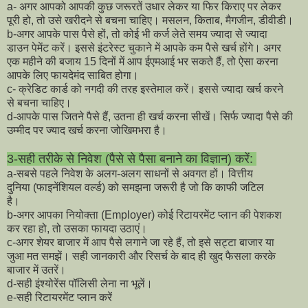
a- अगर आपको आपकी कुछ जरूरतें उधार लेकर या फिर किराए पर लेकर
पूरी हो, तो उसे खरीदने से बचना चाहिए। मसलन, किताब, मैगजीन, डीवीडी।
b-अगर आपके पास पैसे हों, तो कोई भी कर्ज लेते समय ज्यादा से ज्यादा
डाउन पेमेंट करें। इससे इंटरेस्ट चुकाने में आपके कम पैसे खर्च होंगे। अगर
एक महीने की बजाय 15 दिनों में आप ईएमआई भर सकते हैं, तो ऐसा करना
आपके लिए फायदेमंद साबित होगा।
c- क्रेडिट कार्ड को नगदी की तरह इस्तेमाल करें। इससे ज्यादा खर्च करने
से बचना चाहिए।
d-आपके पास जितने पैसे हैं, उतना ही खर्च करना सीखें। सिर्फ ज्यादा पैसे की
उम्मीद पर ज्याद खर्च करना जोखिमभरा है।
3-सही तरीके से निवेश (पैसे से पैसा बनाने का विज्ञान) करें:
a-सबसे पहले निवेश के अलग-अलग साधनों से अवगत हों। वित्तीय
दुनिया (फाइनेंशियल वर्ल्ड) को समझना जरूरी है जो कि काफी जटिल
है।
b-अगर आपका नियोक्ता (Employer) कोई रिटायरमेंट प्लान की पेशकश
कर रहा हो, तो उसका फायदा उठाएं।
c-अगर शेयर बाजार में आप पैसे लगाने जा रहे हैं, तो इसे सट्टा बाजार या
जुआ मत समझें। सही जानकारी और रिसर्च के बाद ही खुद फैसला करके
बाजार में उतरें।
d-सही इंश्योरेंस पॉलिसी लेना ना भूलें।
e-सही रिटायरमेंट प्लान करें