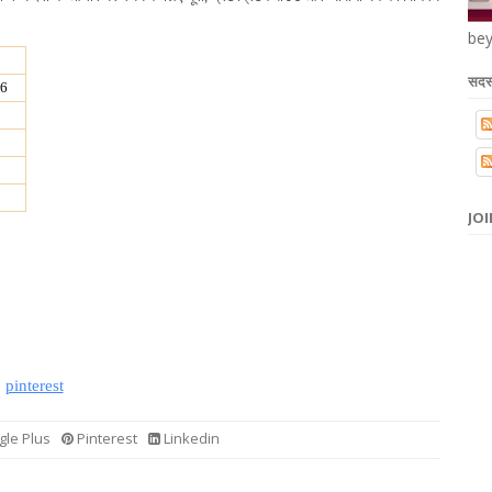
bey
सदस्
16
।
JOI
pinterest
le Plus
Pinterest
Linkedin