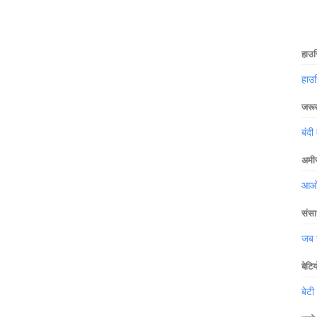
हाउस
हाउ
जरूर 
बंदी 
अमीर
आओ ख
संसा
जब स
बेटि
बेटी