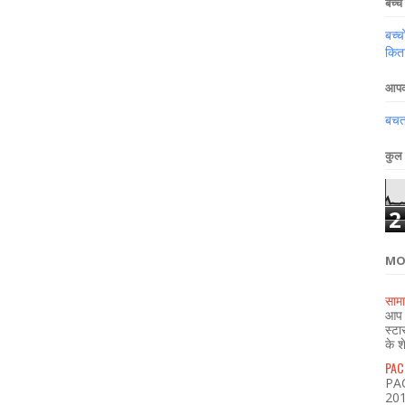
बच्चे 
बच्च
किता
आपका
बचत,
कुल 
2
MO
सामा
आप भ
स्टा
के श
PACL
PAC
2018