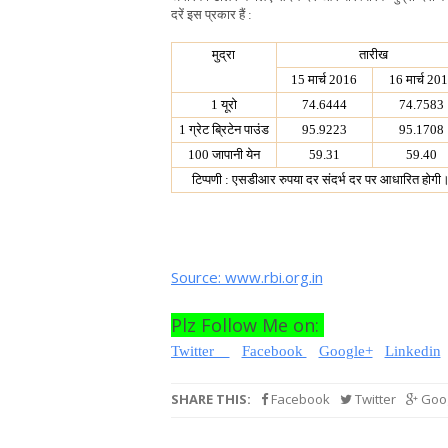
दरें इस प्रकार हैं :
मुद्रा
तारीख
15 मार्च 2016
16 मार्च 20
1 यूरो
74.6444
74.7583
1 ग्रेट ब्रिटेन पाउंड
95.9223
95.1708
100 जापानी येन
59.31
59.40
टिप्‍पणी :
एसडीआर रुपया दर संदर्भ दर पर आधारित होगी
Source: www.rbi.org.in
Plz Follow Me on:
Twitter
Facebook
Google+
Linkedin
SHARE THIS:
Facebook
Twitter
Goog