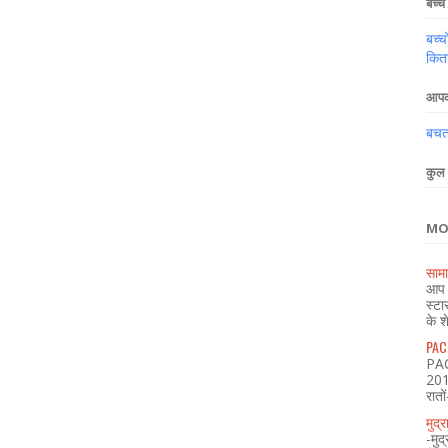
बच्चे 
बच्च
किता
आपका
बचत,
कुल 
MO
सामा
आप भ
स्टा
के श
PACL
PAC
2018
रातो
मुद्
-मु