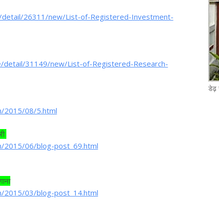
/detail/26311/new/List-of-Registered-Investment-
/detail/31149/new/List-of-Registered-Research-
डेढ़
n/2015/08/5.html
ूरी
n/2015/06/blog-post_69.html
गाना
n/2015/03/blog-post_14.html