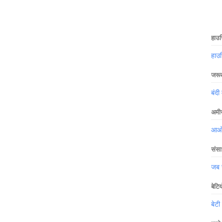
हाउस
हाउ
जरूर 
बंदी 
अमीर
आओ ख
संसा
जब स
बेटि
बेटी