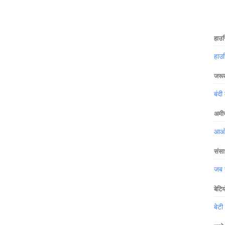
हाउस
हाउ
जरूर 
बंदी 
अमीर
आओ ख
संसा
जब स
बेटि
बेटी