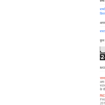
बच्चे 
बच्च
किता
आपका
बचत,
कुल 
2
MO
सामा
आप भ
स्टा
के श
PACL
PAC
2018