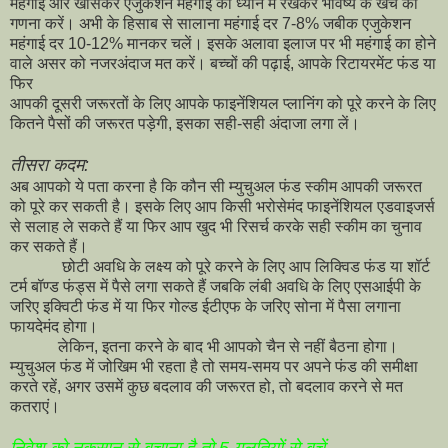
महंगाई और खासकर एजुकेशन महंगाई को ध्यान में रखकर भविष्य के खर्च की
गणना करें। अभी के हिसाब से सालाना महंगाई दर 7-8% जबीक एजुकेशन
महंगाई दर 10-12% मानकर चलें। इसके अलावा इलाज पर भी महंगाई का होने
वाले असर को नजरअंदाज मत करें। बच्चों की पढ़ाई, आपके रिटायरमेंट फंड या
फिर
आपकी दूसरी जरूरतों के लिए आपके फाइनेंशियल प्लानिंग को पूरे करने के लिए
कितने पैसों की जरूरत पड़ेगी, इसका सही-सही अंदाजा लगा लें।
तीसरा कदम:
अब आपको ये पता करना है कि कौन सी म्युचुअल फंड स्कीम आपकी जरूरत
को पूरे कर सकती है। इसके लिए आप किसी भरोसेमंद फाइनेंशियल एडवाइजर्स
से सलाह ले सकते हैं या फिर आप खुद भी रिसर्च करके सही स्कीम का चुनाव
कर सकते हैं।
छोटी अवधि के लक्ष्य को पूरे करने के लिए आप लिक्विड फंड या शॉर्ट
टर्म बॉण्ड फंड्स में पैसे लगा सकते हैं जबकि लंबी अवधि के लिए एसआईपी के
जरिए इक्विटी फंड में या फिर गोल्ड ईटीएफ के जरिए सोना में पैसा लगाना
फायदेमंद होगा।
लेकिन, इतना करने के बाद भी आपको चैन से नहीं बैठना होगा।
म्युचुअल फंड में जोखिम भी रहता है तो समय-समय पर अपने फंड की समीक्षा
करते रहें, अगर उसमें कुछ बदलाव की जरूरत हो, तो बदलाव करने से मत
कतराएं।
निवेश को नुकसान से बचाना है तो 5 गलतियों से बचें