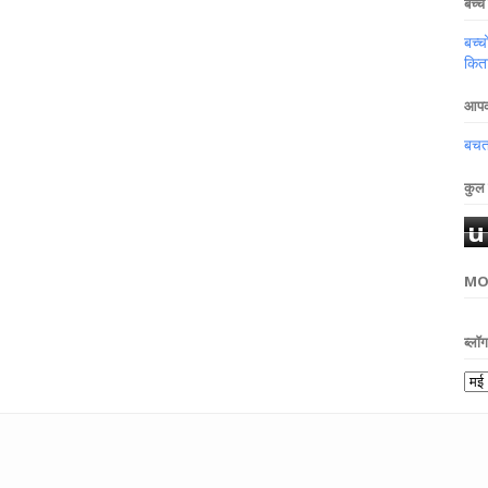
बच्चे 
बच्च
किता
आपका
बचत,
कुल 
u
d
MO
ब्लॉ