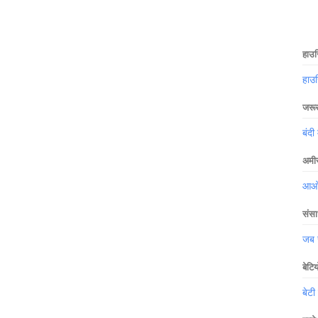
हाउस
हाउ
जरूर 
बंदी 
अमीर
आओ ख
संसा
जब स
बेटि
बेटी